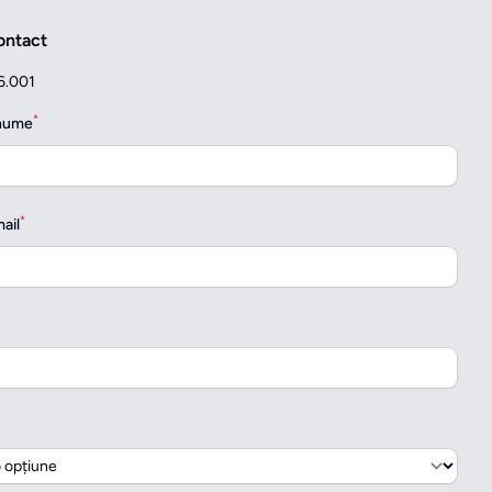
ontact
6.001
*
enume
*
ail