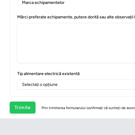
Marca echipamentelor
Mărci preferate echipamente, putere dorită sau alte observații 
Tip alimentare electrică existentă
Trimite
Prin trimiterea formularului confirmați că sunteți de acord 