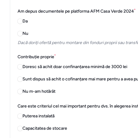
*
Am depus decumentele pe platforma AFM Casa Verde 2024
Da
Nu
Dacă doriți ofertă pentru montare din fonduri proprii sau transfe
*
Contribuție proprie
Doresc să achit doar confinanțarea minimă de 3000 lei
Sunt dispus să achit o cofinanțare mai mare pentru a avea 
Nu m-am hotărât
Care este criteriul cel mai important pentru dvs. în alegerea i
Puterea instalată
Capacitatea de stocare