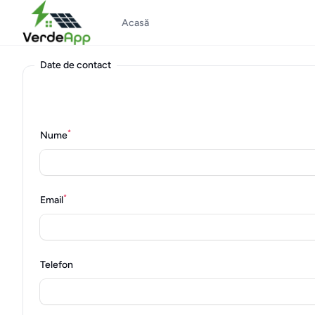
Acasă
Date de contact
Câmpurile marcate cu* sunt necesare
*
Nume
*
Email
Telefon