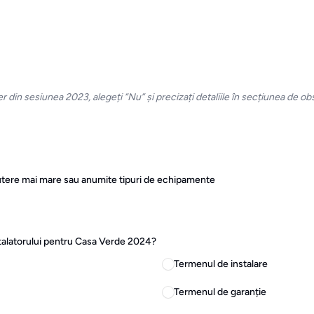
r din sesiunea 2023, alegeți “Nu” și precizați detaliile în secțiunea de obs
putere mai mare sau anumite tipuri de echipamente
nstalatorului pentru Casa Verde 2024?
Termenul de instalare
Termenul de garanție