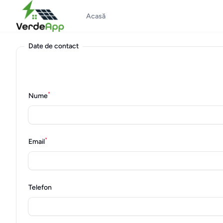
Acasă
Date de contact
Câmpurile marcate cu* sunt necesare
*
Nume
*
Email
Telefon