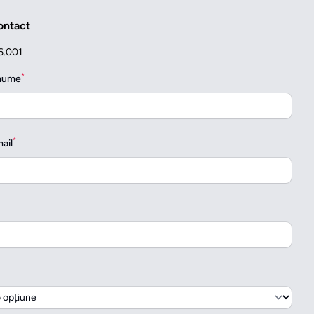
ontact
6.001
*
enume
*
ail