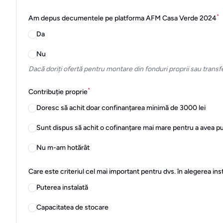
*
Am depus decumentele pe platforma AFM Casa Verde 2024
Da
Nu
Dacă doriți ofertă pentru montare din fonduri proprii sau transfe
*
Contribuție proprie
Doresc să achit doar confinanțarea minimă de 3000 lei
Sunt dispus să achit o cofinanțare mai mare pentru a avea 
Nu m-am hotărât
Care este criteriul cel mai important pentru dvs. în alegerea i
Puterea instalată
Capacitatea de stocare