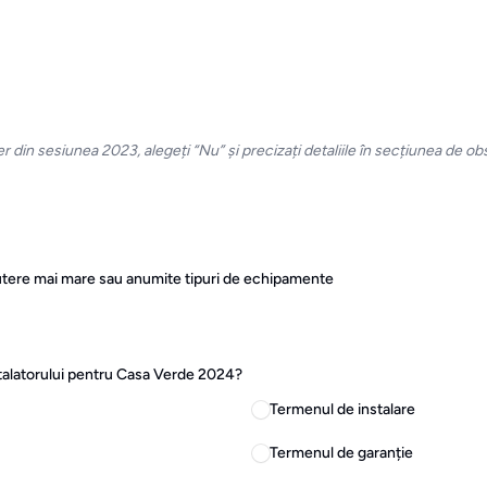
r din sesiunea 2023, alegeți “Nu” și precizați detaliile în secțiunea de obs
putere mai mare sau anumite tipuri de echipamente
nstalatorului pentru Casa Verde 2024?
Termenul de instalare
Termenul de garanție