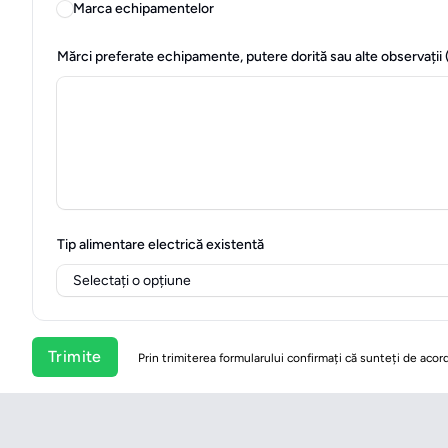
Marca echipamentelor
Mărci preferate echipamente, putere dorită sau alte observații 
Tip alimentare electrică existentă
Trimite
Prin trimiterea formularului confirmați că sunteți de acord 