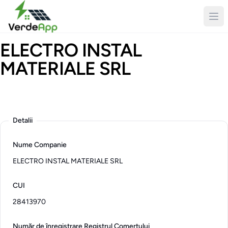
ELECTRO INSTAL
MATERIALE SRL
Logo
Description
Detalii
Nume Companie
ELECTRO INSTAL MATERIALE SRL
CUI
28413970
Număr de înregistrare Registrul Comerțului