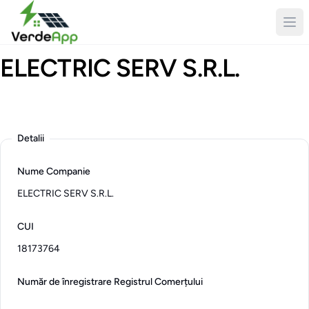
ELECTRIC SERV S.R.L.
Logo
Description
Detalii
Nume Companie
ELECTRIC SERV S.R.L.
CUI
18173764
Număr de înregistrare Registrul Comerțului